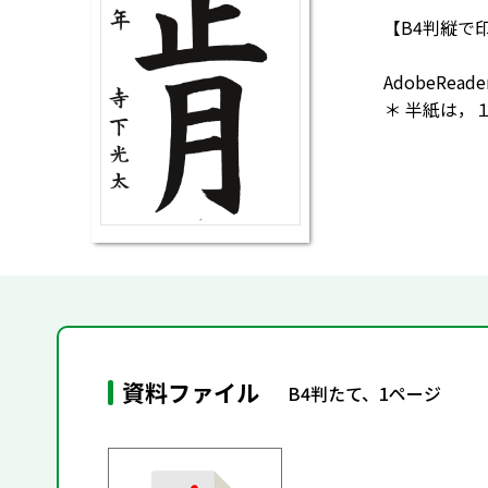
【B4判縦で
AdobeR
＊ 半紙は，
資料ファイル
B4判たて、1ページ