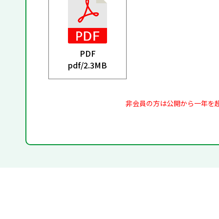
PDF
pdf/
2.3MB
非会員の方は公開から一年を