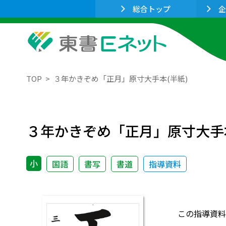
総合トップ
企
TOP
３年かきぞめ「正月」原寸大手本(半紙)
３年かきぞめ「正月」原寸大手本
小
国語
書写
書道
指導資料
この指導資料