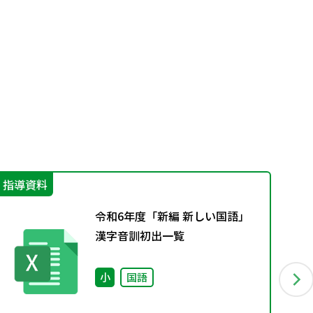
指導資料
学
令和6年度「新編 新しい国語」
漢字音訓初出一覧
小
国語