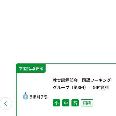
学習指導要領
信し
教育課程部会 国語ワーキング
用し
グループ（第3回） 配付資料
の
小
中
高
国語