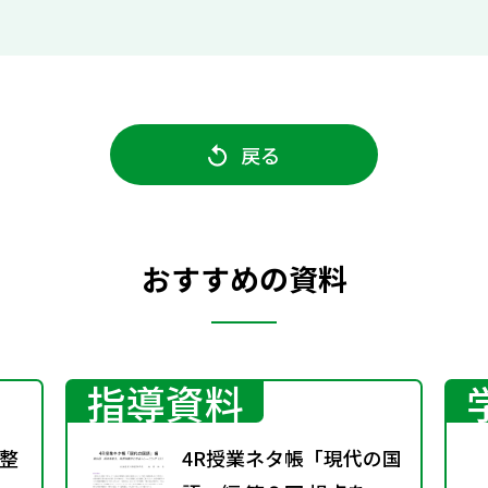
戻る
おすすめの資料
指導資料
整
4R授業ネタ帳「現代の国