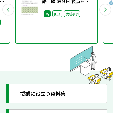
語」編 第９回 視点を変
え、発想を豊かにするト
高
国語
実践事例
レーニング（２）
授業に役立つ資料集