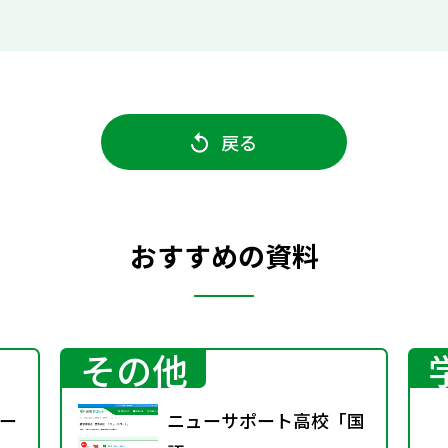
戻る
おすすめの資料
その他
ー
ニューサポート高校「国