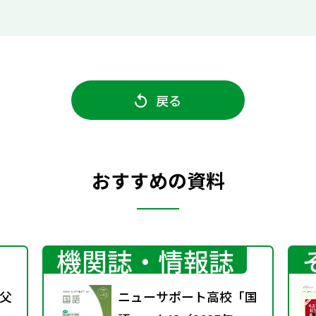
戻る
おすすめの資料
機関誌・情報誌
父
ニューサポート高校「国