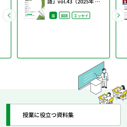
語」vol.43（2025年 春
号）
高
国語
エッセイ
授業に役立つ資料集