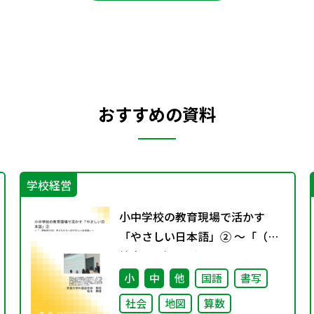
おすすめの資料
学校経営
小中学校の教育現場で活かす
「やさしい日本語」② ～「（学
校内での）子どもたちへのやさ
しい日本語」～
小
中
他
国語
書写
社会
地図
算数