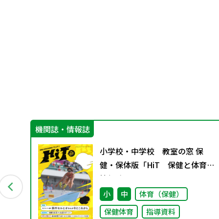
機関誌・情報誌
も
小学校・中学校 教室の窓 保
ぐ
健・保体版「HiT 保健と体育の
）
情報誌」 vol.7
小
中
体育（保健）
保健体育
指導資料