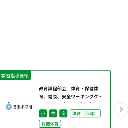
学習指導要領
学
教育課程部会 体育・保健体
育、健康、安全ワーキンググル
ープ（第6回） 配付資料
小
中
高
体育（保健）
保健体育