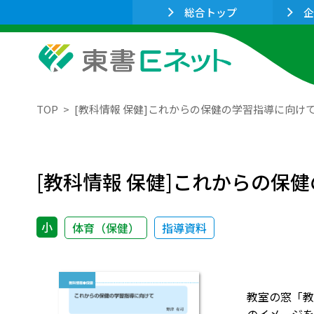
総合トップ
企
TOP
[教科情報 保健]これからの保健の学習指導に向け
[教科情報 保健]これからの保
小
体育（保健）
指導資料
教室の窓「教