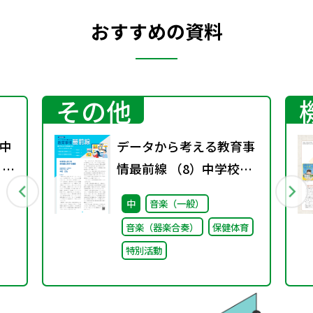
おすすめの資料
その他
中
データから考える教育事
 ～
情最前線 （8）中学校に
おける部活動の状況
中
音楽（一般）
音楽（器楽合奏）
保健体育
特別活動