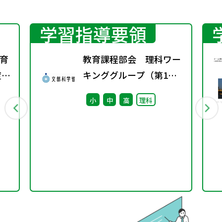
学習指導要領
育
教育課程部会 理科ワー
度学
キンググループ（第1
回） 配付資料
小
中
高
理科