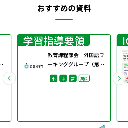
おすすめの資料
学習指導要領
教育課程部会 外国語ワ
.」
ーキンググループ（第5
回） 配付資料
小
中
高
英語