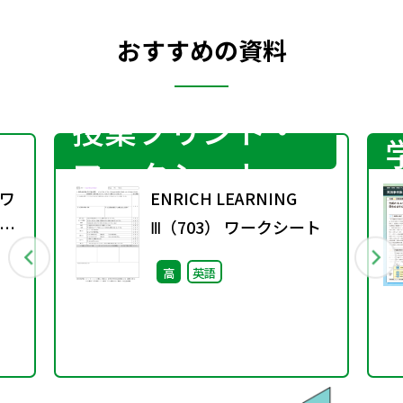
おすすめの資料
授業プリント・
ワークシート
ワ
ENRICH LEARNING
11
Ⅲ（703） ワークシート
高
英語