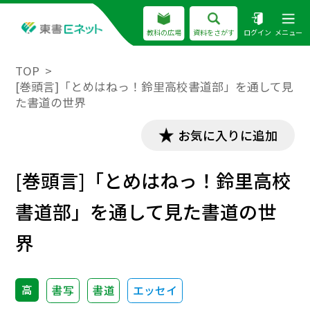
教科の広場
資料をさがす
ログイン
メニュー
TOP
[巻頭言]「とめはねっ！鈴里高校書道部」を通して見
た書道の世界
お気に入りに追加
[巻頭言]「とめはねっ！鈴里高校
書道部」を通して見た書道の世
界
高
書写
書道
エッセイ