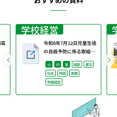
学校経営
園高
令和6年7月12日児童生徒
」
の自殺予防に係る取組に
ついて（通知）
小
中
高
国語
書写
社会
地図
算数
学級経営