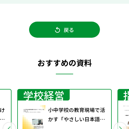
戻る
おすすめの資料
学校経営
け
小中学校の教育現場で活
教
かす「やさしい日本語」
題
② ～「（学校内での）子