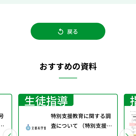
戻る
おすすめの資料
生徒指導
号
特別支援教育に関する調
期
査について （特別支援教
育体制整備状況調査、通