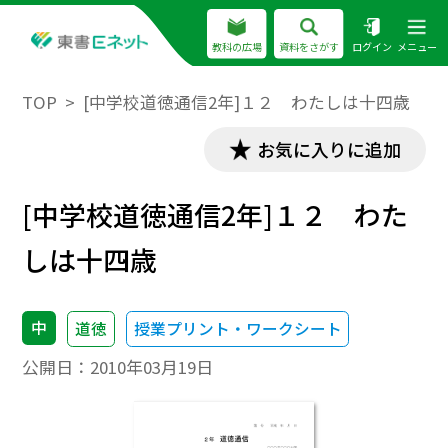
教科の広場
資料をさがす
ログイン
メニュー
TOP
[中学校道徳通信2年]１２ わたしは十四歳
お気に入りに追加
[中学校道徳通信2年]１２ わた
しは十四歳
中
道徳
授業プリント・ワークシート
公開日：
2010年03月19日