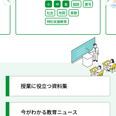
小
中
高
国語
書写
級による指導実施状況調
社会
地図
算数
査）
特別支援教育
授業に役立つ資料集
今がわかる教育ニュース