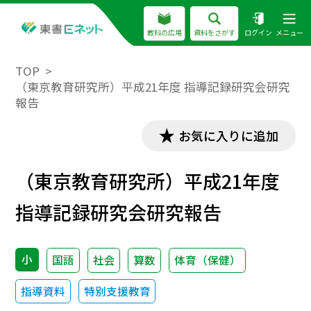
教科の広場
資料をさがす
ログイン
メニュー
TOP
（東京教育研究所）平成21年度 指導記録研究会研究
報告
お気に入りに追加
（東京教育研究所）平成21年度
指導記録研究会研究報告
小
国語
社会
算数
体育（保健）
指導資料
特別支援教育