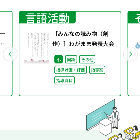
言語活動
ー
［みんなの読み物（創
1
作）］わがまま発表大会
小
国語
その他
指導計画・評価
指導案
指導資料