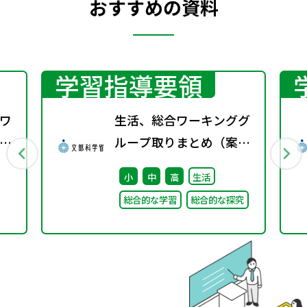
おすすめの資料
学習指導要領
ワ
生活、総合ワーキンググ
13
ループ取りまとめ（案）
※会議後修正
小
中
高
生活
総合的な学習
総合的な探究