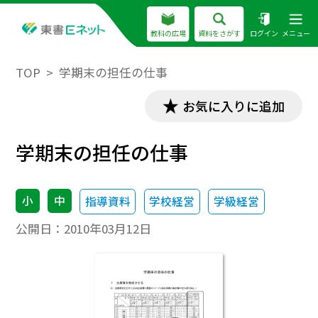
教科の広場
資料をさがす
ログイン
メニュー
TOP
学期末の担任の仕事
お気に入りに追加
学期末の担任の仕事
小
中
指導資料
学校経営
学級経営
公開日：
2010年03月12日