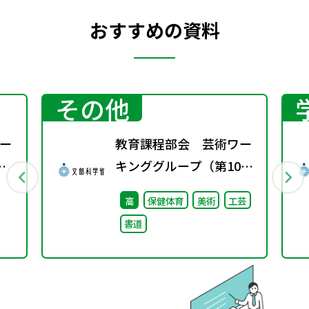
おすすめの資料
その他
ー
教育課程部会 芸術ワー
キンググループ（第10
回）配付資料
高
保健体育
美術
工芸
書道