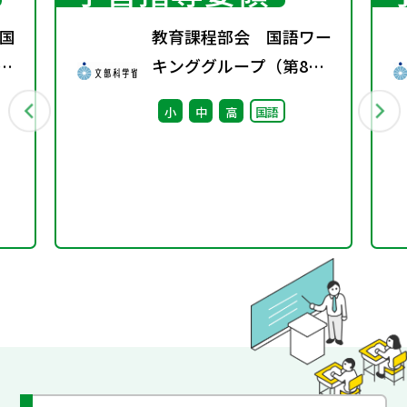
国
教育課程部会 国語ワー
年秋
キンググループ（第8
回） 配付資料
小
中
高
国語