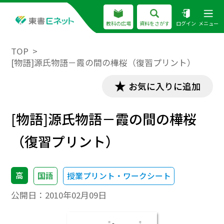
教科の広場
資料をさがす
ログイン
メニュー
TOP
[物語]源氏物語－霞の間の樺桜（復習プリント）
お気に入りに追加
[物語]源氏物語－霞の間の樺桜
（復習プリント）
高
国語
授業プリント・ワークシート
公開日：
2010年02月09日