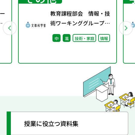
ー
教育課程部会 情報・技
術ワーキンググループ
（第12回）配付資料
中
高
技術・家庭
情報
授業に役立つ資料集