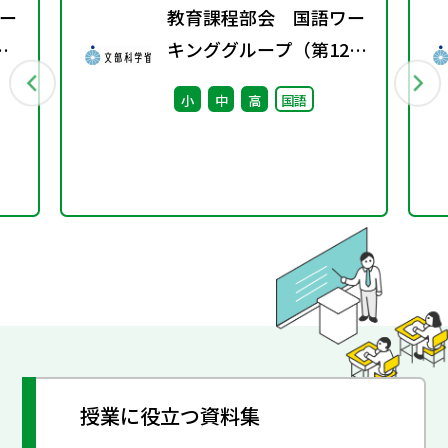
ー
教育課程部会 国語ワー
キンググループ（第12
回） 配付資料
小
中
高
国語
授業に役立つ資料集