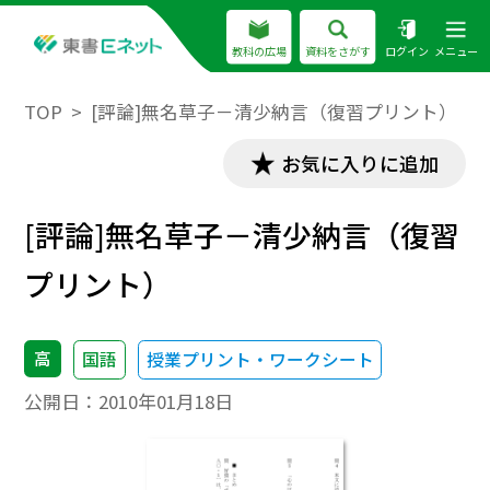
教科の広場
資料をさがす
ログイン
メニュー
TOP
[評論]無名草子－清少納言（復習プリント）
お気に入りに追加
[評論]無名草子－清少納言（復習
プリント）
高
国語
授業プリント・ワークシート
公開日：
2010年01月18日