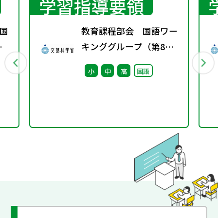
学習指導要領
国
教育課程部会 国語ワー
春
キンググループ（第8
回） 配付資料
小
中
高
国語