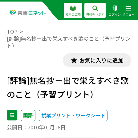
教科の広場
資料をさがす
ログイン
メニュー
TOP
[評論]無名抄－出で栄えすべき歌のこと（予習プリン
ト）
お気に入りに追加
[評論]無名抄－出で栄えすべき歌
のこと（予習プリント）
高
国語
授業プリント・ワークシート
公開日：
2010年01月18日