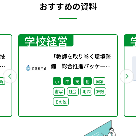
おすすめの資料
学校経営
技
「教師を取り巻く環境整
備 総合推進パッケー
ジ」取りまとめ
術
小
中
高
他
国語
書写
社会
地図
算数
その他