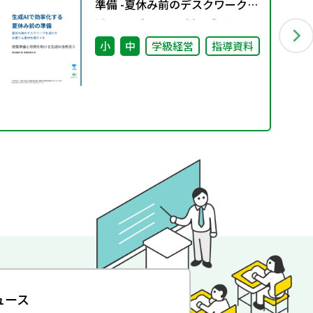
準備 -夏休み前のデスクワークを
減らすお便り＆素材作成ガイド-
授業準備と校務を助ける生成AI
小
中
学級経営
指導資料
活用法③
ュース