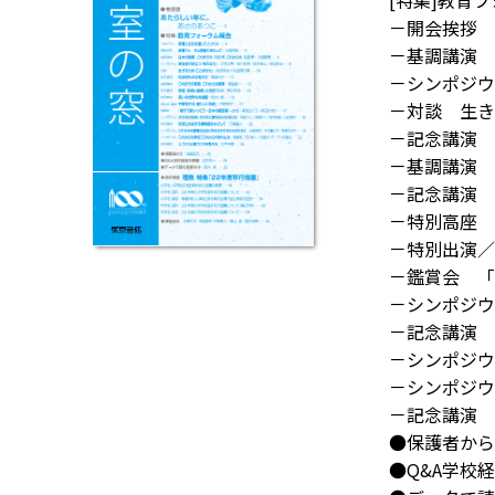
[特集]教育
－開会挨拶 
－基調講演 
－シンポジウ
－対談 生き
－記念講演 
－基調講演 
－記念講演 
－特別高座 
－特別出演／
－鑑賞会 「
－シンポジウ
－記念講演 
－シンポジウ
－シンポジウ
－記念講演 
●保護者から
●Q&A学校