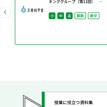
み
キンググループ（第11回） 配
付資料
小
中
高
算数
数学
授業に役立つ資料集