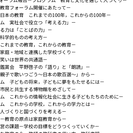
フォーラム報告－プログラム 教育と文化を通じて人づくり－
教育フォーラム開催にあたって－
日本の教育 これまでの100年，これからの100年－
ム 実社会で役立つ「考える力」－
る力は「ことばの力」－
科学的ものの考え方－
これまでの教育，これからの教育－
家庭・地域と連携した学校づくり－
笑いは世界の共通語－
鑑賞会 平野啓子の「語り」と「朗読」－
親子で歌いつごう～日本の歌百選～」から－
ム 子どもの将来，子どもに夢をもたせるには－
市民と共生する博物館をめざして－
ム これからの情報化社会に生きる子どもたちのために－
ム これからの学校，これからの学力とは－
人づくりと国づくりを考える－
－教育の原点は家庭教育から－
経営の課題－学校の目標をどうつくっていくか－