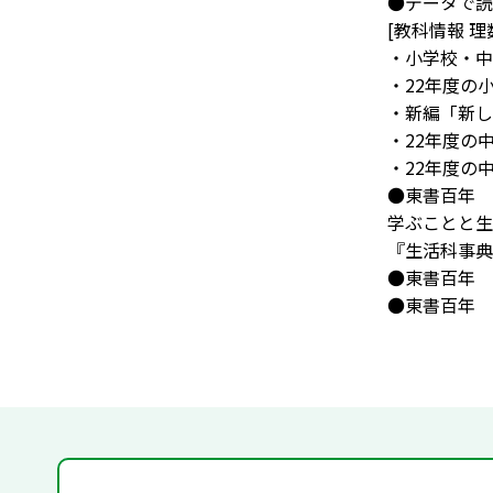
●データで読
[教科情報 理
・小学校・中
・22年度の
・新編「新し
・22年度の
・22年度の
●東書百年 
学ぶことと生
『生活科事典
●東書百年 
●東書百年 