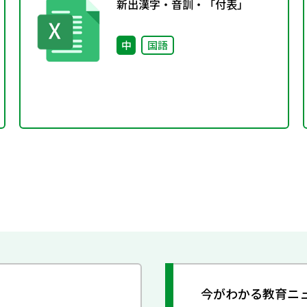
新出漢字・音訓・「付表」
中
国語
今がわかる教育ニ