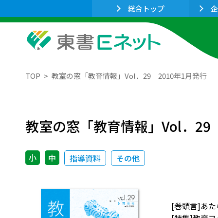
総合トップ
企
TOP
教室の窓「教育情報」Vol．29 2010年1月発行
教室の窓「教育情報」Vol．29 
小
中
指導資料
その他
[巻頭言]あ