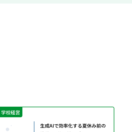
学校経営
学
生成AIで効率化する夏休み前の