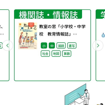
機関誌・情報誌
ま、
教室の窓「小学校・中学
校 教育情報誌」
継
vol.74 2025年1月発行
写
小
中
国語
書写
た
社会
地図
算数