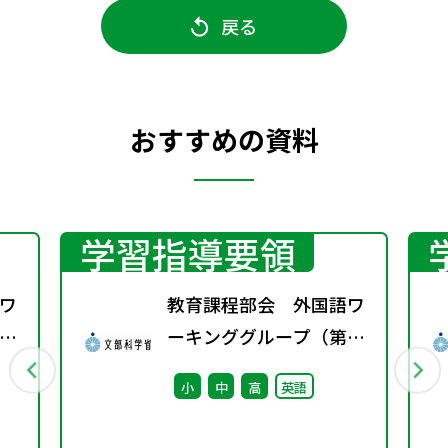
戻る
おすすめの資料
学習指導要領
ワ
教育課程部会 外国語ワ
6
ーキンググループ（第13
回） 配付資料
小
中
高
英語