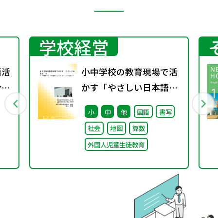
学校経営
語活
小中学校の教育現場で活
分野
かす「やさしい日本語」
③ ～「保護者への（学校
小
中
他
国語
書写
運営としての）やさしい
社会
地図
算数
日本語」～
外国人児童生徒教育