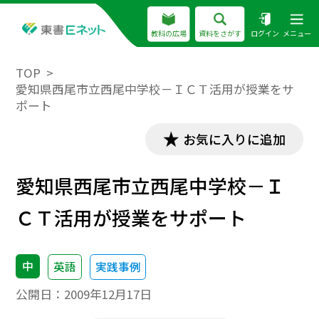
教科の広場
資料をさがす
ログイン
メニュー
TOP
愛知県西尾市立西尾中学校－ＩＣＴ活用が授業をサ
ポート
お気に入りに追加
愛知県西尾市立西尾中学校－Ｉ
ＣＴ活用が授業をサポート
中
英語
実践事例
公開日：
2009年12月17日