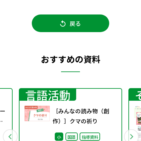
戻る
おすすめの資料
言語活動
ー
［みんなの読み物（創
作）］クマの祈り
小
国語
指導資料