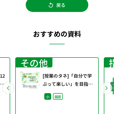
戻る
おすすめの資料
その他
12
[授業のタネ]「自分で学
川
ぶって楽しい」を目指し
歌で
て~国語科における「児
小
国語
童に委ねる学びの実践」
~