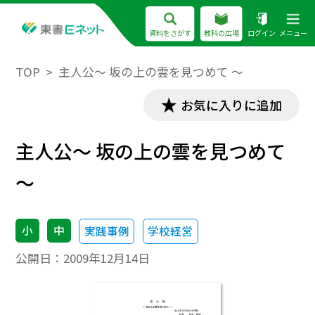
資料をさがす
教科の広場
ログイン
メニュー
TOP
主人公～ 坂の上の雲を見つめて ～
お気に入りに追加
主人公～ 坂の上の雲を見つめて
～
小
中
実践事例
学校経営
公開日：
2009年12月14日