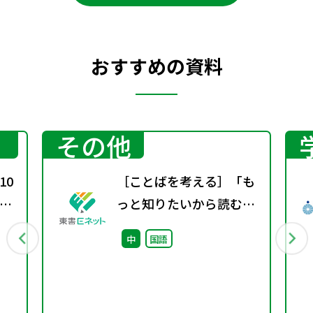
おすすめの資料
その他
10
［ことばを考える］「も
津
っと知りたいから読む」
由進
という体験〜百科事典か
中
国語
らはじめる、読書の入り
口〜