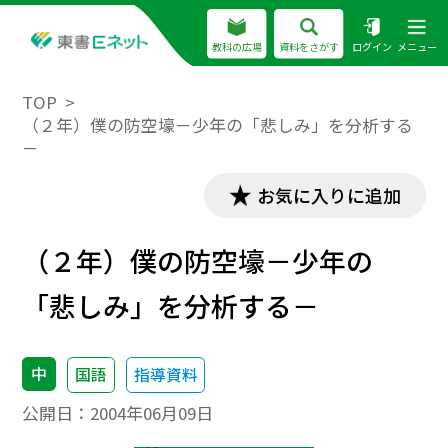
教科の広場
資料をさがす
ログイン
メニュー
TOP
（２年）僕の防空壕－少年の「悲しみ」を分析する
－
お気に入りに追加
（２年）僕の防空壕－少年の
「悲しみ」を分析する－
中
国語
指導資料
公開日：
2004年06月09日