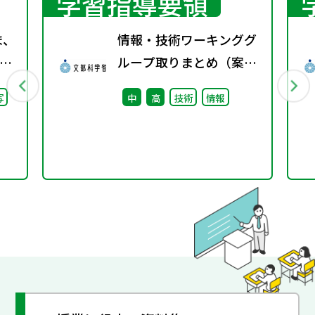
学習指導要領
ま、
情報・技術ワーキンググ
ループ取りまとめ（案）
継
※会議後修正
写
中
高
技術
情報
た