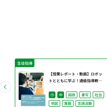
生徒指導
良
【授業レポート・動画】ロボッ
トとともに学ぶ！通級指導教室
での実践～コミュニケーション
力と自己肯定感を育てる～
小
中
国語
書写
社会
地図
算数
言語活動