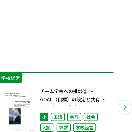
学校経営
機
チーム学校への挑戦② ～
GOAL（目標）の設定と共有 ス
タンダードの徹底～
小
国語
書写
社会
地図
算数
学級経営