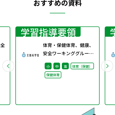
おすすめの資料
学習指導要領
回全
体育・保健体育、健康、
安全ワーキンググループ
取りまとめ（案）※会議
小
中
高
体育（保健）
後修正
保健体育