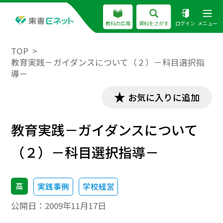
教科の広場
資料をさがす
ログイン
メニュー
TOP
教育実践－ガイダンスについて（２）－科目選択指
導－
お気に入りに追加
教育実践－ガイダンスについて
（２）－科目選択指導－
高
実践事例
学校経営
公開日：
2009年11月17日