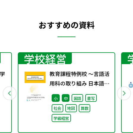
おすすめの資料
学校経営
学
教育課程特例校 ～言語活
用科の取り組み 日本語分
行
野編～
小
中
国語
書写
社会
地図
算数
学級経営