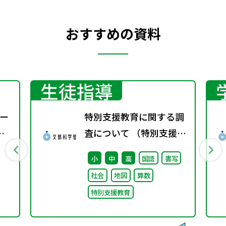
おすすめの資料
生徒指導
ー
特別支援教育に関する調
査について （特別支援教
育体制整備状況調査、通
小
中
高
国語
書写
級による指導実施状況調
社会
地図
算数
査）
特別支援教育