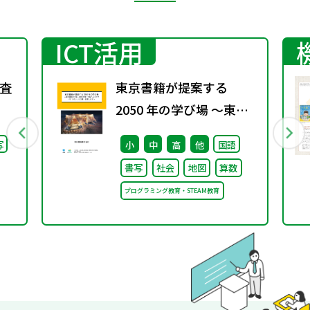
ICT活用
査
東京書籍が提案する
2050 年の学び場 ～東京
書籍は大阪・関西万博
写
小
中
高
他
国語
「大阪ヘルスケア パビリ
書写
社会
地図
算数
オン」に出展・協賛しま
プログラミング教育・STEAM教育
す～