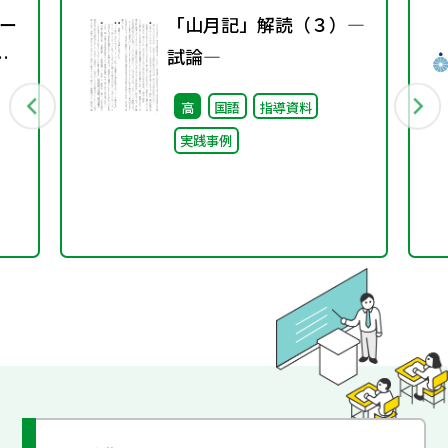
ー
「山月記」解読（３）―
試論―
高
国語
指導資料
実践事例