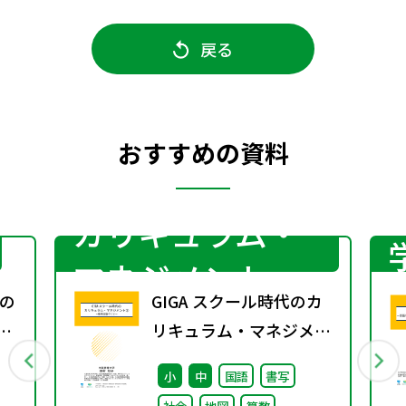
戻る
おすすめの資料
カリキュラム・
マネジメント
の
GIGA スクール時代のカ
リキュラム・マネジメン
ト③〜教育活動づくり～
小
中
国語
書写