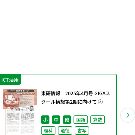
ICT活用
実
東研情報 2025年4月号 GIGAス
クール構想第2期に向けて ③
小
中
他
国語
算数
理科
道徳
書写