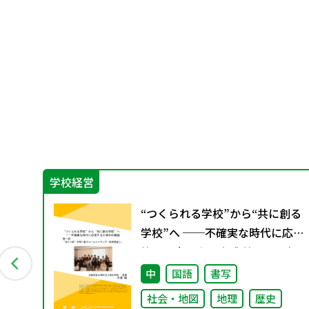
学校経営
ュラ
“つくられる学校”から“共に創る
動
学校”へ ──不確実な時代に応
答する小津中の実践 第一回 “当
たり前”を問い直すルールメイキ
会
中
国語
書写
ング（校則見直し）
社会・地図
地理
歴史