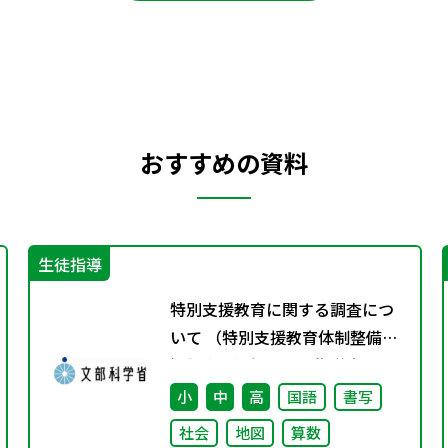
おすすめの資料
生徒指導
特別支援教育に関する調査につ
いて （特別支援教育体制整備状
況調査、通級による指導実施状
況調査）
小
中
高
国語
書写
社会
地図
算数