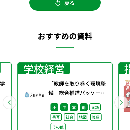
戻る
おすすめの資料
学校経営
学
「教師を取り巻く環境整
備 総合推進パッケー
行
ジ」取りまとめ
小
中
高
他
国語
書写
社会
地図
算数
その他