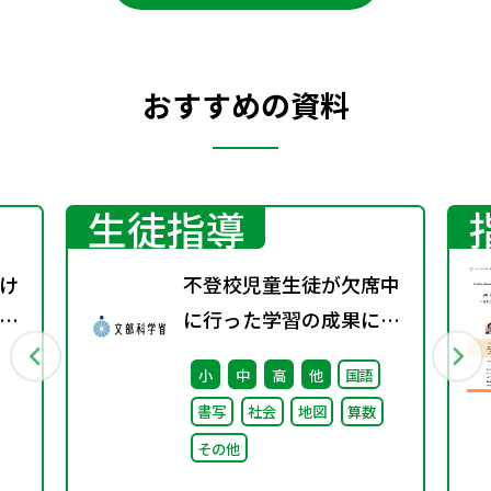
おすすめの資料
生徒指導
け
不登校児童生徒が欠席中
教
に行った学習の成果に係
題
る成績評価について（通
小
中
高
他
国語
知）
書写
社会
地図
算数
その他