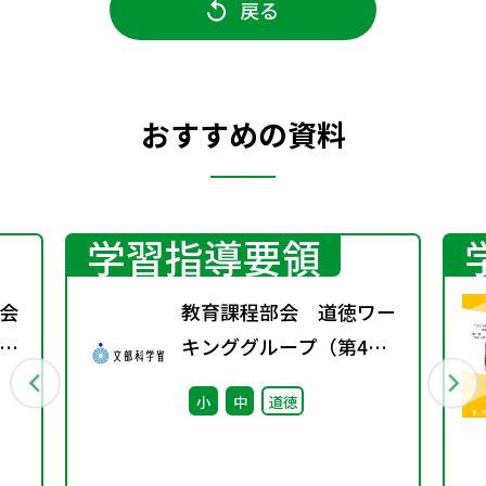
戻る
おすすめの資料
学習指導要領
会
教育課程部会 道徳ワー
キンググループ（第4
回） 配付資料
小
中
道徳