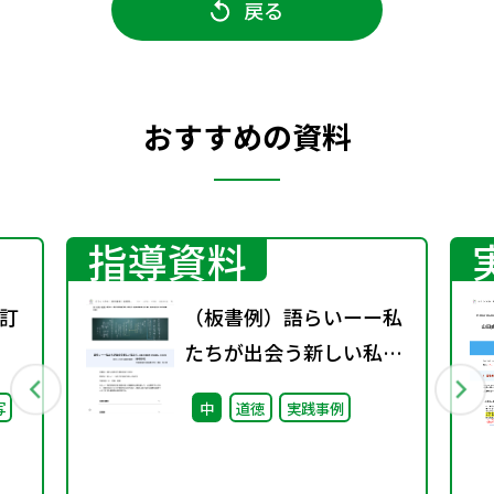
戻る
おすすめの資料
指導資料
訂
（板書例）語らいーー私
たちが出会う新しい私た
ち （中学３年）
写
中
道徳
実践事例