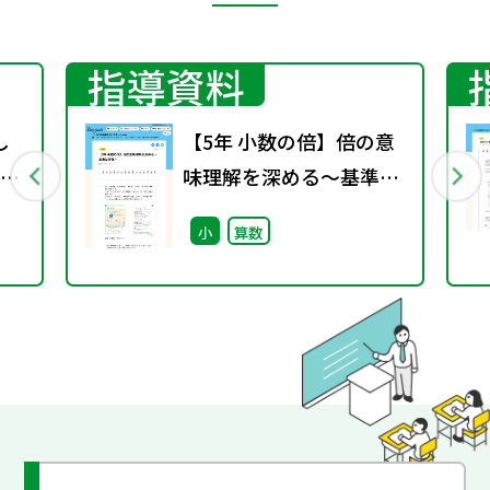
指導資料
し
【5年 小数の倍】倍の意
度の
味理解を深める～基準量
変換～
小
算数