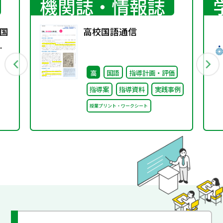
機関誌・情報誌
国
高校国語通信
秋
高
国語
指導計画・評価
指導案
指導資料
実践事例
授業プリント・ワークシート