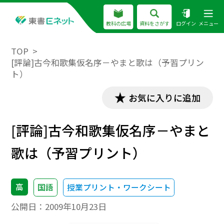
教科の広場
資料をさがす
ログイン
メニュー
TOP
[評論]古今和歌集仮名序－やまと歌は（予習プリン
ト）
お気に入りに追加
[評論]古今和歌集仮名序－やまと
歌は（予習プリント）
高
国語
授業プリント・ワークシート
公開日：
2009年10月23日