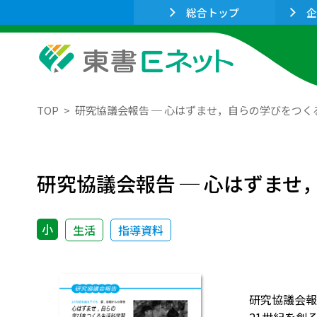
総合トップ
企
TOP
研究協議会報告 ─ 心はずませ，自らの学びをつく
研究協議会報告 ─ 心はずま
小
生活
指導資料
研究協議会報