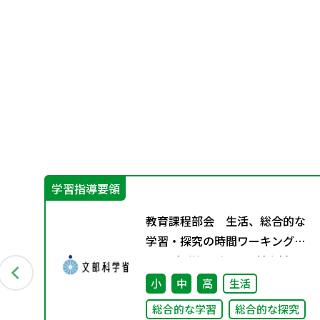
学習指導要領
な
教育課程部会 生活、総合的な
グ
学習・探究の時間ワーキンググ
ループ（第5回） 配付資料
小
中
高
生活
究
総合的な学習
総合的な探究