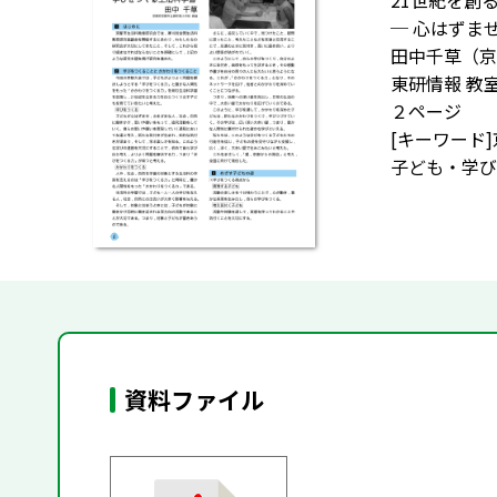
21世紀を創
─ 心はずま
田中千草（京
東研情報 教
２ページ
[キーワード
子ども・学び
資料ファイル