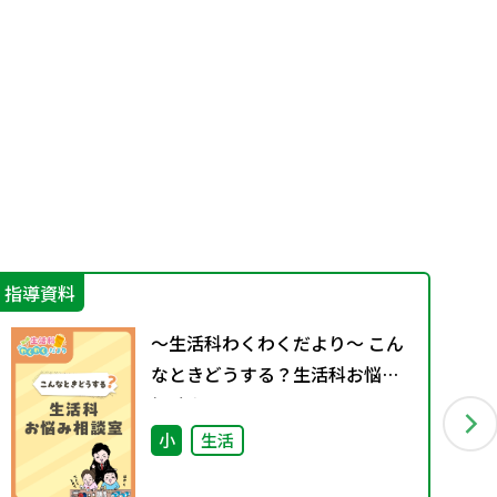
指導資料
そ
～生活科わくわくだより～ こん
なときどうする？生活科お悩み
相談室
小
生活