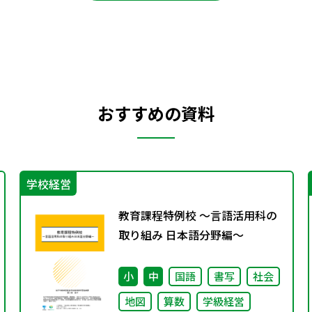
おすすめの資料
学校経営
教育課程特例校 ～言語活用科の
取り組み 日本語分野編～
小
中
国語
書写
社会
地図
算数
学級経営