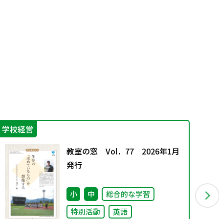
学校経営
言
教室の窓 Vol．77 2026年1月
発行
小
中
総合的な学習
特別活動
英語