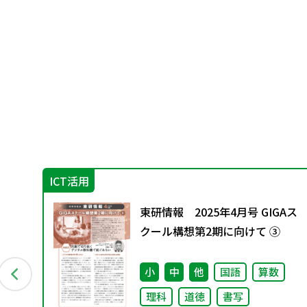
ICT活用
ン
東研情報 2025年4月号 GIGAス
付資
クール構想第2期に向けて ③
小
中
他
国語
算数
理科
道徳
書写