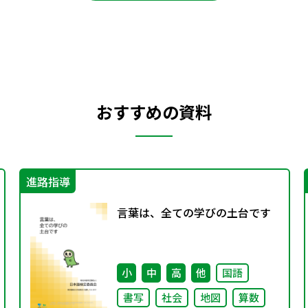
おすすめの資料
進路指導
言葉は、全ての学びの土台です
小
中
高
他
国語
書写
社会
地図
算数