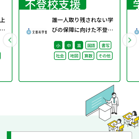
不登校支援
上
誰一人取り残されない学
り
びの保障に向けた不登校
表
対策推進本部（第4回）
小
中
高
国語
書写
安心して学べる魅力ある
社会
地図
算数
その他
学校づくりの推進に向け
た方向性等について議論