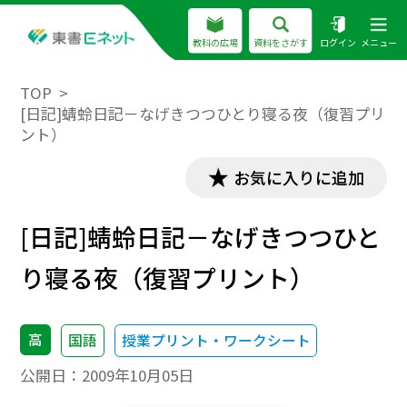
教科の広場
資料をさがす
ログイン
メニュー
TOP
[日記]蜻蛉日記－なげきつつひとり寝る夜（復習プリ
ント）
お気に入りに追加
[日記]蜻蛉日記－なげきつつひと
り寝る夜（復習プリント）
高
国語
授業プリント・ワークシート
公開日：
2009年10月05日