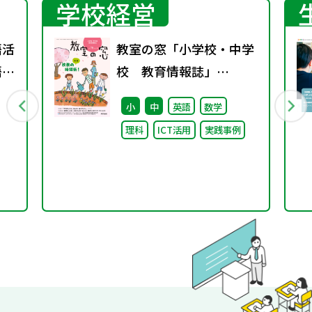
学校経営
語活
教室の窓「小学校・中学
語分
校 教育情報誌」
vol.78 2026年4月発行
小
中
英語
数学
理科
ICT活用
実践事例