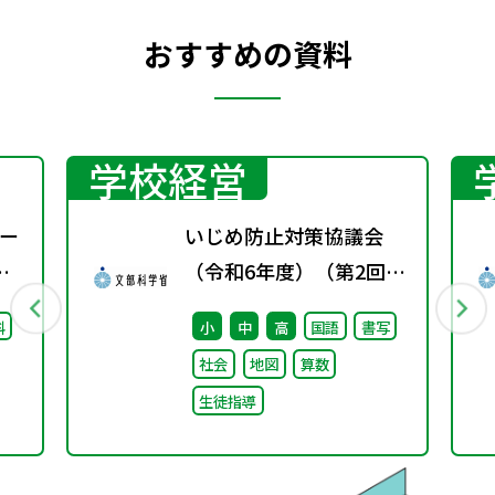
おすすめの資料
学校経営
ー
いじめ防止対策協議会
（令和6年度）（第2回）
配付資料
科
小
中
高
国語
書写
社会
地図
算数
生徒指導