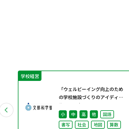
学校経営
な
「ウェルビーイング向上のため
グ
の学校施設づくりのアイディア
集」の公表について
小
中
高
他
国語
書写
社会
地図
算数