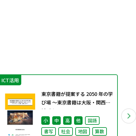
ICT活用
学
東京書籍が提案する 2050 年の学
び場 ～東京書籍は大阪・関西万
博「大阪ヘルスケア パビリオ
ン」に出展・協賛します～
小
中
高
他
国語
書写
社会
地図
算数