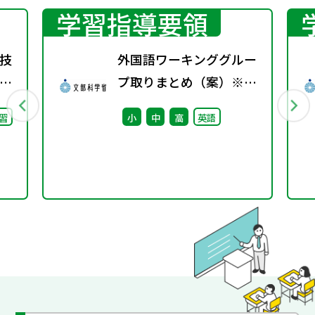
学習指導要領
技
外国語ワーキンググルー
プ取りまとめ（案）※会
議後修正
習
小
中
高
英語